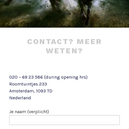
0
2
6
CONTACT? MEER
WETEN?
020 – 69 23 586 (during opening hrs)
Roomtuintjes 233
Amsterdam
,
1093 TD
Nederland
Je naam (verplicht)