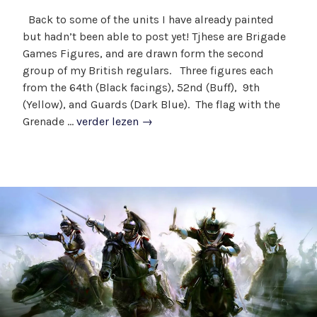
s
G
D
October
Back to some of the units I have already painted
t
e
O
3,
but hadn’t been able to post yet! Tjhese are Brigade
u
p
O
2026
Games Figures, and are drawn form the second
s
o
R
group of my British regulars. Three figures each
2
s
J
from the 64th (Black facings), 52nd (Buff), 9th
0
t
u
(Yellow), and Guards (Dark Blue). The flag with the
2
o
r
British
Grenade …
verder lezen
→
6
p
j
Grenadiers
6
e
#2
a
n
–
u
B
American
g
Revolutionary
u
War
s
t
u
s
2