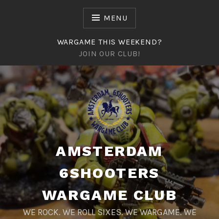
Naar
de
MENU
inhoud
springen
WARGAME THIS WEEKEND?
JOIN OUR CLUB!
AMSTERDAM
6SHOOTERS
WARGAME CLUB
WE ROCK. WE ROLL SIXES. WE WARGAME. WE