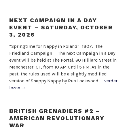
NEXT CAMPAIGN IN A DAY
EVENT – SATURDAY, OCTOBER
3, 2026
G
D
“Springtime for Nappy in Poland”, 1807: The
e
O
Friedland Campaign The next Campaign in a Day
p
O
event will be held at The Portal, 60 Hilliard Street in
o
R
Manchester, CT, from 10 AM until 5 PM. As in the
s
J
past, the rules used will be a slightly modified
t
u
Next
version of Snappy Nappy by Rus Lockwood. …
verder
o
r
Campaign
lezen
→
p
j
in
9
e
a
a
n
Day
BRITISH GRENADIERS #2 –
u
B
Event
AMERICAN REVOLUTIONARY
g
–
WAR
u
Saturday,